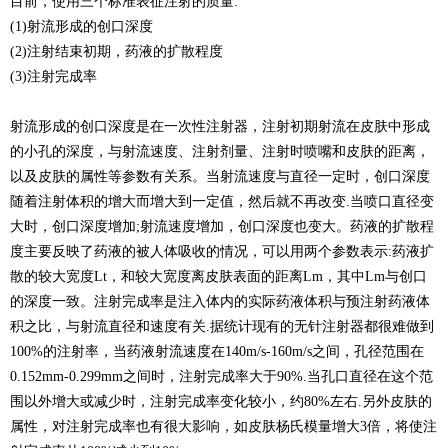
目前，使用三个标准表征注射的质量:
(1)射流形成的创口深度
(2)注射结束初期，药液的扩散程度
(3)注射完成率
射流形成的创口深度是在一次性注射器，注射初期射流在皮肤中形成
的小孔的深度，与射流速度、注射剂量、注射时喷嘴和皮肤的距离，
以及皮肤的属性等参数有关系。当射流速度与直径一定时，创口深度
随着注射体积的增大而增大到一定值，然后就不再改变.当喷口直径变
大时，创口深度增加;射流速度增加，创口深度也变大。药液的扩散程
度主要反映了药液的被人体吸收的情况，可以用两个参数表示:药液扩
散的较大宽度Lt，和较大宽度离皮肤表面的距离Lm，其中Lm与创口
的深度一致。注射完成率是注入体内的实际药液体积与预注射药液体
积之比，与射流直径和速度有关.据统计现有的无针注射器都很难做到
100%的注射率，当药液射流速度在140m/s-160m/s之间，孔径范围在
0.152mm-0.299mm之间时，注射完成率大于90%.当孔口直径在这个范
围以外增大或减少时，注射完成率变化较小，约80%左右.另外皮肤的
属性，对注射完成率也有很大影响，如皮肤杨氏模量增大3倍，将使注