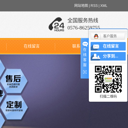
网站地图
|
RSS
|
XML
全国服务热线
0576-86259755
客户服务
在线留言
联系我们
在线留言
在
线
分享到...
客
服
扫描二维码